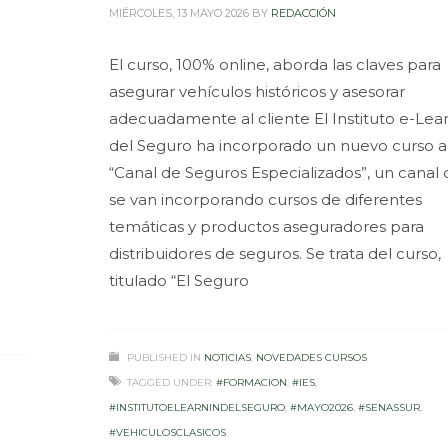
MIÉRCOLES, 13 MAYO 2026
BY
REDACCIÓN
El curso, 100% online, aborda las claves para
asegurar vehículos históricos y asesorar
adecuadamente al cliente El Instituto e-Lea
del Seguro ha incorporado un nuevo curso a
“Canal de Seguros Especializados”, un canal
se van incorporando cursos de diferentes
temáticas y productos aseguradores para
distribuidores de seguros. Se trata del curso,
titulado “El Seguro
PUBLISHED IN
NOTICIAS
,
NOVEDADES CURSOS
TAGGED UNDER:
#FORMACION
,
#IES
,
#INSTITUTOELEARNINDELSEGURO
,
#MAYO2026
,
#SENASSUR
,
#VEHICULOSCLASICOS