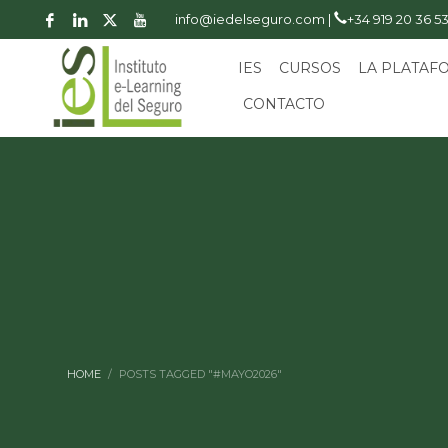
info@iedelseguro.com |
+34 919 20 36 5
IES
CURSOS
LA PLATAF
CONTACTO
HOME
POSTS TAGGED "#MAYO2026"