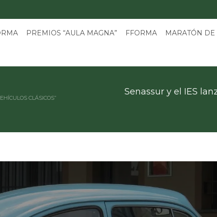
3
ORMA
PREMIOS “AULA MAGNA”
FFORMA
MARATÓN DE
Senassur y el IES lan
EHÍCULOS CLÁSICOS”