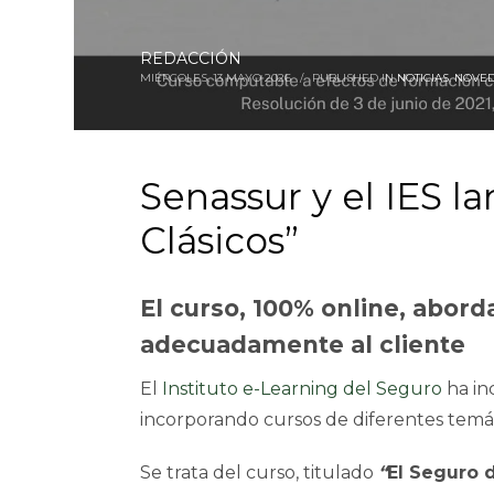
REDACCIÓN
MIÉRCOLES, 13 MAYO 2026
/
PUBLISHED IN
NOTICIAS
,
NOVED
Senassur y el IES l
Clásicos”
El curso, 100% online, abord
adecuadamente al cliente
El
Instituto e-Learning del Seguro
ha in
incorporando cursos de diferentes temát
Se trata del curso, titulado
“
El Seguro 