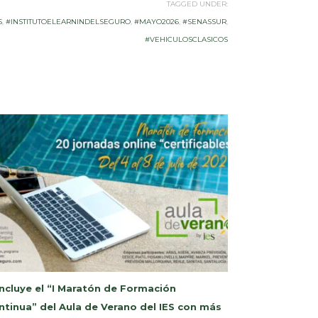
TAGGED UNDER:
S
,
#INSTITUTOELEARNINDELSEGURO
,
#MAYO2026
,
#SENASSUR
,
#VEHICULOSCLASICOS
ncluye el “I Maratón de Formación
ntinua” del Aula de Verano del IES con más