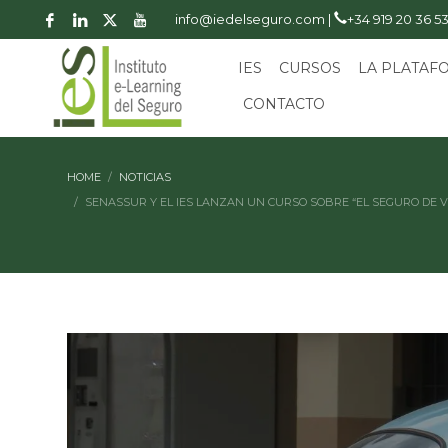
info@iedelseguro.com |
+34 919 20 36 5
IES
CURSOS
LA PLATAF
CONTACTO
HOME
NOTICIAS
SENASSUR Y EL IES LANZAN UN CURSO SOBRE “EL SEGURO DE V