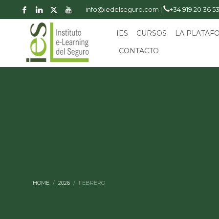
info@iedelseguro.com |
+34 919 20 36 5
IES
CURSOS
LA PLATAF
CONTACTO
HOME
2026
FEBRERO