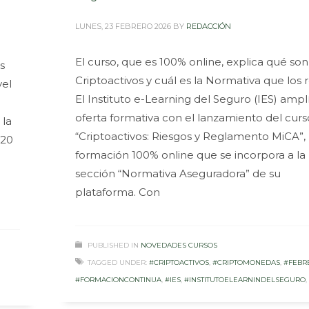
LUNES, 23 FEBRERO 2026
BY
REDACCIÓN
El curso, que es 100% online, explica qué son
s
Criptoactivos y cuál es la Normativa que los 
vel
El Instituto e-Learning del Seguro (IES) ampl
oferta formativa con el lanzamiento del curs
 la
“Criptoactivos: Riesgos y Reglamento MiCA”,
 20
formación 100% online que se incorpora a la
sección “Normativa Aseguradora” de su
plataforma. Con
PUBLISHED IN
NOVEDADES CURSOS
TAGGED UNDER:
#CRIPTOACTIVOS
,
#CRIPTOMONEDAS
,
#FEBR
#FORMACIONCONTINUA
,
#IES
,
#INSTITUTOELEARNINDELSEGURO
,