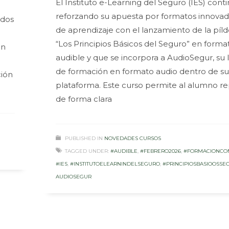
El Instituto e-Learning del Seguro (IES) cont
reforzando su apuesta por formatos innova
ados
de aprendizaje con el lanzamiento de la píld
“Los Principios Básicos del Seguro” en forma
en
audible y que se incorpora a AudioSegur, su 
de formación en formato audio dentro de su
ión
plataforma. Este curso permite al alumno r
de forma clara
PUBLISHED IN
NOVEDADES CURSOS
TAGGED UNDER:
#AUDIBLE
,
#FEBRERO2026
,
#FORMACIONCO
#IES
,
#INSTITUTOELEARNINDELSEGURO
,
#PRINCIPIOSBASIOOSSE
AUDIOSEGUR