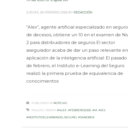
JUEVES, 26 FEBRERO 2026
BY
REDACCIÓN
“Alex”, agente artificial especializado en seguro
de decesos, obtiene un 10 en el examen de Ni
2 para distribuidores de seguros El sector
asegurador acaba de dar un paso relevante en
aplicación de la inteligencia artificial: El pasado
de febrero, el Instituto e-Learning del Seguro
realizó la primera prueba de equivalencia de
conocimientos
PUBLISHED IN
NOTICIAS
TAGGED UNDER:
#ALEX
,
#FEBRERO2026
,
#IA
,
#IES
,
#INSTITUTOELEARNINDELSEGURO
,
#SANDBOX