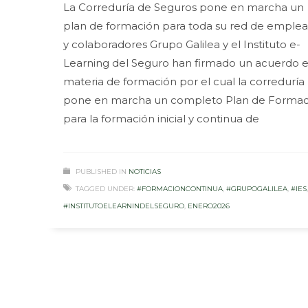
La Correduría de Seguros pone en marcha un
plan de formación para toda su red de emple
y colaboradores Grupo Galilea y el Instituto e-
Learning del Seguro han firmado un acuerdo 
materia de formación por el cual la correduría
pone en marcha un completo Plan de Formac
para la formación inicial y continua de
PUBLISHED IN
NOTICIAS
TAGGED UNDER:
#FORMACIONCONTINUA
,
#GRUPOGALILEA
,
#IES
,
#INSTITUTOELEARNINDELSEGURO
,
ENERO2026