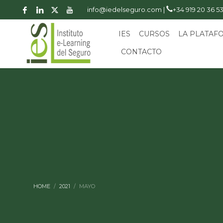
info@iedelseguro.com |
+34 919 20 36 5
IES
CURSOS
LA PLATAF
CONTACTO
HOME
2021
MAYO