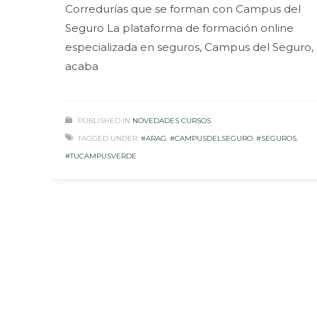
Corredurías que se forman con Campus del
Seguro La plataforma de formación online
especializada en seguros, Campus del Seguro,
acaba
PUBLISHED IN
NOVEDADES CURSOS
TAGGED UNDER:
#ARAG
,
#CAMPUSDELSEGURO
,
#SEGUROS
,
#TUCAMPUSVERDE