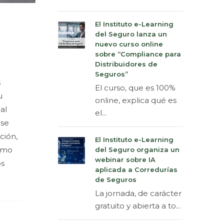
El Instituto e-Learning
del Seguro lanza un
nuevo curso online
sobre “Compliance para
Distribuidores de
Seguros”
s
El curso, que es 100%
u
online, explica qué es
al
el...
 se
ción,
El Instituto e-Learning
como
del Seguro organiza un
webinar sobre IA
os
aplicada a Corredurías
de Seguros
La jornada, de carácter
gratuito y abierta a to...