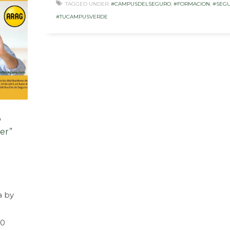
TAGGED UNDER:
#CAMPUSDELSEGURO
,
#FORMACION
,
#SEG
#TUCAMPUSVERDE
o
er”
a by
00