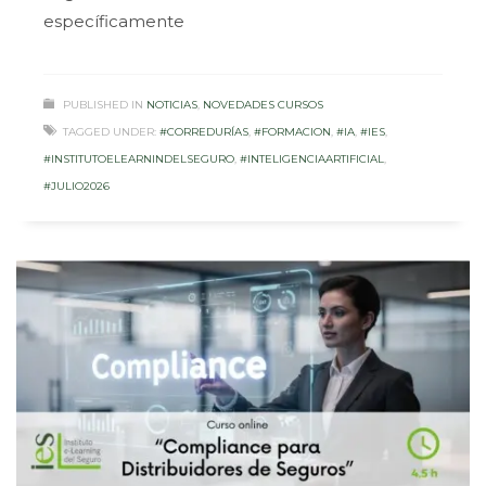
específicamente
PUBLISHED IN
NOTICIAS
,
NOVEDADES CURSOS
TAGGED UNDER:
#CORREDURÍAS
,
#FORMACION
,
#IA
,
#IES
,
#INSTITUTOELEARNINDELSEGURO
,
#INTELIGENCIAARTIFICIAL
,
#JULIO2026