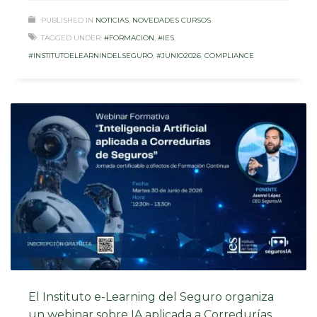
PUBLISHED IN
NOTICIAS
,
NOVEDADES CURSOS
TAGGED UNDER:
#FORMACION
,
#IES
,
#INSTITUTOELEARNINDELSEGURO
,
#JUNIO2026
,
COMPLIANCE
El Instituto e-Learning del Seguro organiza
un webinar sobre IA aplicada a Corredurías