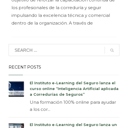
los profesionales de la correduría y seguir
2
3
1
impulsando la excelencia técnica y comercial
dentro de la organización. A través de
PUBLISHED IN
NOTICIAS
TAGGED UNDER:
#ABRIL2026
,
#AGORABROKER
,
#FORMACION
,
#IES
,
#INSTITUTOELEARNINDELSEGURO
RECENT POSTS
El Instituto e-Learning del Seguro lanza el
curso online “Inteligencia Artificial aplicada
a Corredurías de Seguros”
Una formación 100% online para ayudar
a los cor...
El Instituto e-Learning del Seguro lanza un