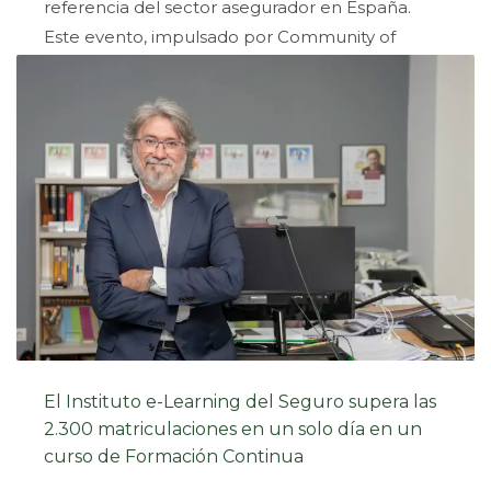
referencia del sector asegurador en España.
Este evento, impulsado por Community of
Insurance, reunió el pasado 22 de abril en el
Estadio
PUBLISHED IN
NOTICIAS
TAGGED UNDER:
#ABRIL2026
,
#FORMACION
,
#IES
,
#INSTITUTOELEARNINDELSEGURO
,
#INSURANCEWORLDCHALLENGES
,
#SEALAWARDS
,
#SEGUROSIA
El Instituto e-Learning del Seguro supera las
2.300 matriculaciones en un solo día en un
curso de Formación Continua