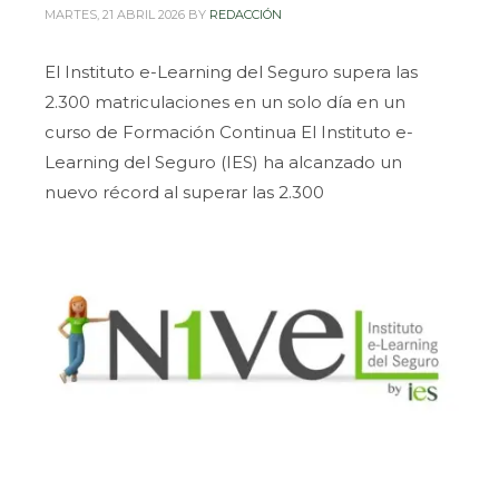
MARTES, 21 ABRIL 2026
BY
REDACCIÓN
El Instituto e-Learning del Seguro supera las
2.300 matriculaciones en un solo día en un
curso de Formación Continua El Instituto e-
Learning del Seguro (IES) ha alcanzado un
nuevo récord al superar las 2.300
matriculaciones en un solo día en uno de sus
cursos de Formación Continua, consolidando así
una de las mayores cifras de
PUBLISHED IN
NOTICIAS
TAGGED UNDER:
#ABRIL2026
,
#FORAMCIONCONTINUA
,
#FORMACION
,
#IES
,
#INSTITUTOELEARNINDELSEGURO