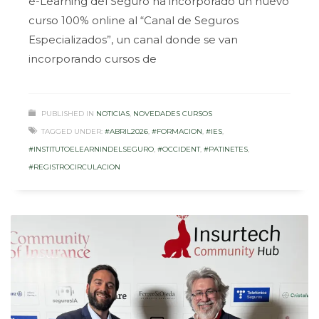
e-Learning del Seguro ha incorporado un nuevo
curso 100% online al “Canal de Seguros
Especializados”, un canal donde se van
incorporando cursos de
PUBLISHED IN
NOTICIAS
,
NOVEDADES CURSOS
TAGGED UNDER:
#ABRIL2026
,
#FORMACION
,
#IES
,
#INSTITUTOELEARNINDELSEGURO
,
#OCCIDENT
,
#PATINETES
,
#REGISTROCIRCULACION