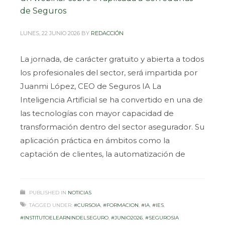
de Seguros
LUNES, 22 JUNIO 2026
BY
REDACCIÓN
La jornada, de carácter gratuito y abierta a todos
los profesionales del sector, será impartida por
Juanmi López, CEO de Seguros IA La
Inteligencia Artificial se ha convertido en una de
las tecnologías con mayor capacidad de
transformación dentro del sector asegurador. Su
aplicación práctica en ámbitos como la
captación de clientes, la automatización de
PUBLISHED IN
NOTICIAS
TAGGED UNDER:
#CURSOIA
,
#FORMACION
,
#IA
,
#IES
,
#INSTITUTOELEARNINDELSEGURO
,
#JUNIO2026
,
#SEGUROSIA