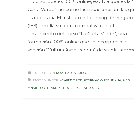
El curso, que es 100% online, explica qué es la 
Carta Verde”, así como las situaciones en las q
es necesaria El Instituto e-Learning del Seguro
(IES) amplía su oferta formativa con el
lanzamiento del curso “La Carta Verde”, una
formación 100% online que se incorpora a la
sección “Cultura Aseguradora” de su plataform
PUBLISHED IN
NOVEDADES CURSOS
TAGGED UNDER:
#CARTAVERDE
,
#FORMACIONCONTINUA
,
#IES
,
#INSTITUTOELEARNINDELSEGURO
,
ENERO2026