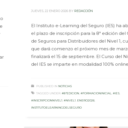
JUEVES, 22 ENERO 2026
BY
REDACCIÓN
to
El Instituto e-Learning del Seguro (IES) ha ab
se
el plazo de inscripción para la 8ª edición del
y
de Seguros para Distribuidores del Nivel 1, c
que dará comienzo el próximo mes de marz
finalizará el 15 de septiembre. El Curso del Ni
ar
del IES se imparte en modalidad 100% online
PUBLISHED IN
NOTICIAS
TAGGED UNDER:
#8ªEDICION
,
#FORMACIONINICIAL
,
#IES
,
#INSCRIPCIONNIVEL1
,
#NIVEL1
,
ENERO2026
,
INSTITUTOELEARNINGDELSEGURO