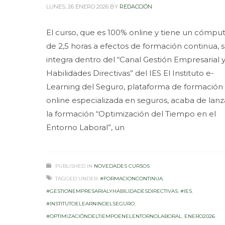
LUNES, 26 ENERO 2026
BY
REDACCIÓN
El curso, que es 100% online y tiene un cómpu
de 2,5 horas a efectos de formación continua, 
integra dentro del “Canal Gestión Empresarial 
Habilidades Directivas” del IES El Instituto e-
Learning del Seguro, plataforma de formación
online especializada en seguros, acaba de lanz
la formación “Optimización del Tiempo en el
Entorno Laboral”, un
PUBLISHED IN
NOVEDADES CURSOS
TAGGED UNDER:
#FORMACIONCONTINUA
,
#GESTIONEMPRESARIALYHABILIDADESDIRECTIVAS
,
#IES
,
#INSTITUTOELEARNINDELSEGURO
,
#OPTIMIZACIÓNDELTIEMPOENELENTORNOLABORAL
,
ENERO2026