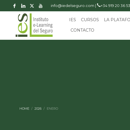
info@iedelseguro.com |
+34 919 20 36 5
IES
CURSOS
LA PLATAF
CONTACTO
HOME
2026
ENERO