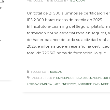
“La
MIÉRCOLES, 14 ENERO 2026
BY
REDACCIÓN
ue
Un total de 21.500 alumnos se certificaron en
IES 2.000 horas diarias de media en 2025
El Instituto e-Learning del Seguro, platafor
formación online especializada en seguros, 
de hacer balance de toda su actividad realiz
a.
2025, e informa que en ese año ha certifica
total de 726.361 horas de formación, lo que
PUBLISHED IN
NOTICIAS
TAGGED UNDER:
#FOMACIONCONTINUA
,
#FORMACIONCERTIF
#FORMACIONINICIAL
,
#IES
,
ENERO2026
,
INSTITUTOELEARNINGDE