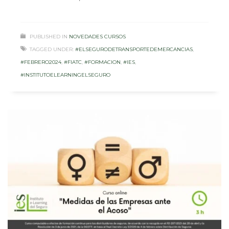
PUBLISHED IN
NOVEDADES CURSOS
TAGGED UNDER:
#ELSEGURODETRANSPORTEDEMERCANCIAS
,
#FEBRERO2024
,
#FIATC
,
#FORMACION
,
#IES
,
#INSTITUTOELEARNINGELSEGURO