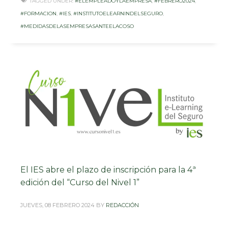
TAGGED UNDER:
#ELEMPLEADOYLAEMPRESA
,
#FEBRERO2024
,
#FORMACION
,
#IES
,
#INSTITUTOELEARNINDELSEGURO
,
#MEDIDASDELASEMPRESASANTEELACOSO
El IES abre el plazo de inscripción para la 4ª
edición del “Curso del Nivel 1”
JUEVES, 08 FEBRERO 2024
BY
REDACCIÓN