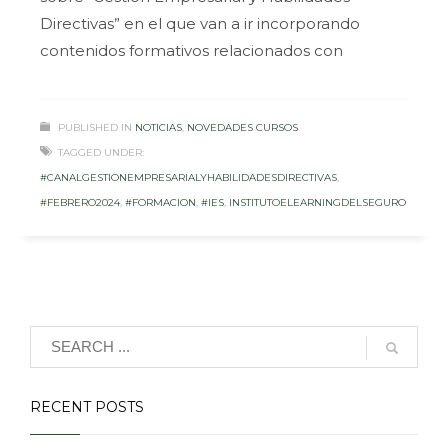
Directivas” en el que van a ir incorporando
contenidos formativos relacionados con
PUBLISHED IN
NOTICIAS
,
NOVEDADES CURSOS
TAGGED UNDER:
#CANALGESTIONEMPRESARIALYHABILIDADESDIRECTIVAS
,
#FEBRERO2024
,
#FORMACION
,
#IES
,
INSTITUTOELEARNINGDELSEGURO
RECENT POSTS