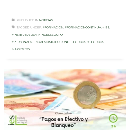
PUBLISHED IN
NOTICIAS
TAGGED UNDER:
#FORMACION
,
#FORMACIONCONTINUA
,
#IES
,
#INSTITUTOELEARNINDELSEGURO
,
#PERSONALAJENOALADISTRIBUCIONDESEGUROS
,
#SEGUROS
,
MARZO2025