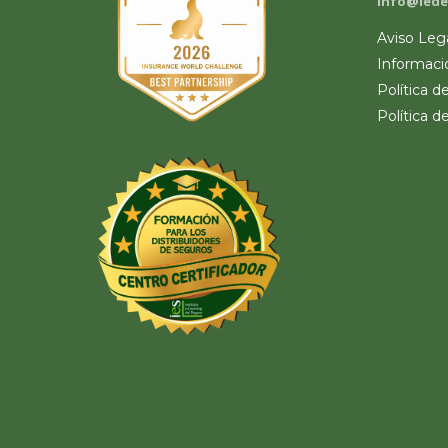
info@iede
Aviso Leg
Informaci
Política d
Política d