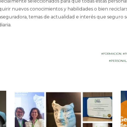
ecialmente seleccionados para que todas estas personas
rir nuevos conocimientos y habilidades o bien reciclars
aseguradora, temas de actualidad e interés que seguro s
aria.
#FORMACION
,
#F
#PERSONAL