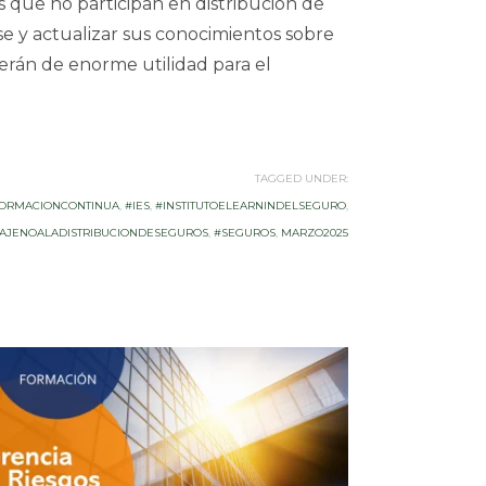
 que no participan en distribución de
e y actualizar sus conocimientos sobre
erán de enorme utilidad para el
TAGGED UNDER:
ORMACIONCONTINUA
,
#IES
,
#INSTITUTOELEARNINDELSEGURO
,
AJENOALADISTRIBUCIONDESEGUROS
,
#SEGUROS
,
MARZO2025