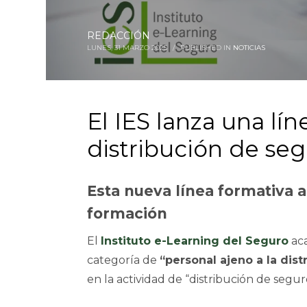
REDACCIÓN
LUNES, 31 MARZO 2025
/
PUBLISHED IN
NOTICIAS
El IES lanza una lín
distribución de se
Esta nueva línea formativa 
formación
El
Instituto e-Learning del Seguro
aca
categoría de
“personal ajeno a la dis
en la actividad de “distribución de segur