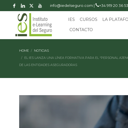
info@iedelseguro.com |
+34 919 20 36 5
IES
CURSOS
LA PLATAF
CONTACTO
HOME
NOTICIAS
EL IES LANZA UNA LÍNEA FORMATIVA PARA EL “PERSONAL AJEN
DE LAS ENTIDADES ASEGURADORAS