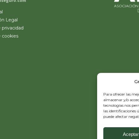
lseguro.com
al
ón Legal
e privacidad
e cookies
G
Para ofrecer las mej
almacenar y/o accede
tecnologías nos pe
las identificaciones 
puede afectar negati
Aceptar