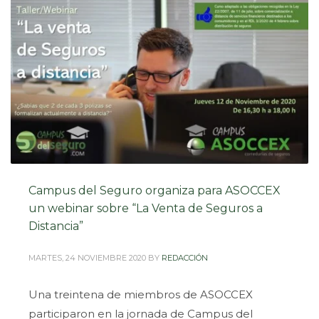
nuevos cursos online, “La Figura del Autónomo”
PUBLISHED IN
NOVEDADES CURSOS
TAGGED UNDER:
#AUTÓNOMOS
,
#AXA
,
#CAMPUSDELSEGURO
,
#ELCAMPUSVERDE
,
#FORMACION
Campus del Seguro organiza para ASOCCEX
un webinar sobre “La Venta de Seguros a
Distancia”
MARTES, 24 NOVIEMBRE 2020
BY
REDACCIÓN
Una treintena de miembros de ASOCCEX
participaron en la jornada de Campus del