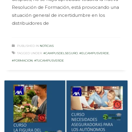
Resolución de Formación, está provocando una
situación general de incertidumbre en los
distribuidores de
PUBLISHED IN
NOTICIAS
TAGGED UNDER:
#CAMPUSDELSEGURO
,
#ELCAMPUSVERDE
,
#FORMACION
,
#TUCAMPUSVERDE