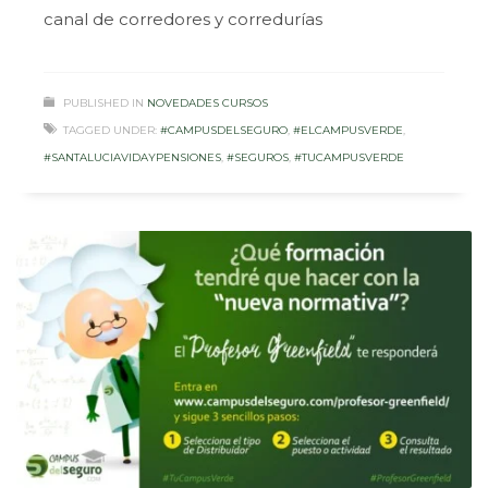
canal de corredores y corredurías
PUBLISHED IN
NOVEDADES CURSOS
TAGGED UNDER:
#CAMPUSDELSEGURO
,
#ELCAMPUSVERDE
,
#SANTALUCIAVIDAYPENSIONES
,
#SEGUROS
,
#TUCAMPUSVERDE