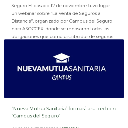
Seguro El pasado 12 de noviembre tuvo lugar
un webinar sobre “La Venta de Seguros a
Distancia”, organizado por Campus del Seguro
para ASOCCEX, donde se repasaron todas las
obligaciones que como distribuidor de seguros
se deben cumplir en las ventas de
PUBLISHED IN
NOTICIAS
,
SIN CATEGORÍA
TAGGED UNDER:
#ASSOCEX
,
#CAMPUSDELSEGURO
,
#ELCAMPUSVERDE
,
#FORMACION
“Nueva Mutua Sanitaria” formará a su red con
“Campus del Seguro”