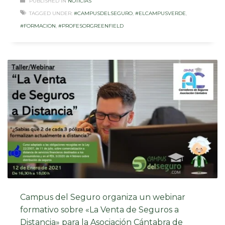
PUBLISHED IN
NOTICIAS
TAGGED UNDER:
#CAMPUSDELSEGURO
,
#ELCAMPUSVERDE
,
#FORMACION
,
#PROFESORGREENFIELD
Campus del Seguro organiza un webinar
formativo sobre «La Venta de Seguros a
Distancia» para la Asociación Cántabra de