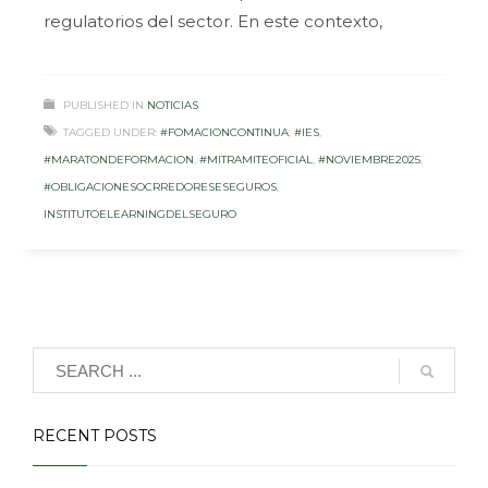
regulatorios del sector. En este contexto,
PUBLISHED IN
NOTICIAS
TAGGED UNDER:
#FOMACIONCONTINUA
,
#IES
,
#MARATONDEFORMACION
,
#MITRAMITEOFICIAL
,
#NOVIEMBRE2025
,
#OBLIGACIONESOCRREDORESESEGUROS
,
INSTITUTOELEARNINGDELSEGURO
RECENT POSTS