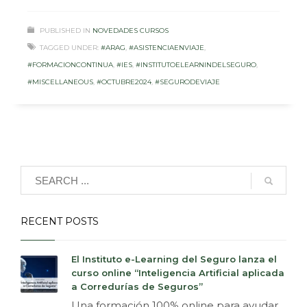
PUBLISHED IN
NOVEDADES CURSOS
TAGGED UNDER:
#ARAG
,
#ASISTENCIAENVIAJE
,
#FORMACIONCONTINUA
,
#IES
,
#INSTITUTOELEARNINDELSEGURO
,
#MISCELLANEOUS
,
#OCTUBRE2024
,
#SEGURODEVIAJE
RECENT POSTS
El Instituto e-Learning del Seguro lanza el
curso online “Inteligencia Artificial aplicada
a Corredurías de Seguros”
Una formación 100% online para ayudar