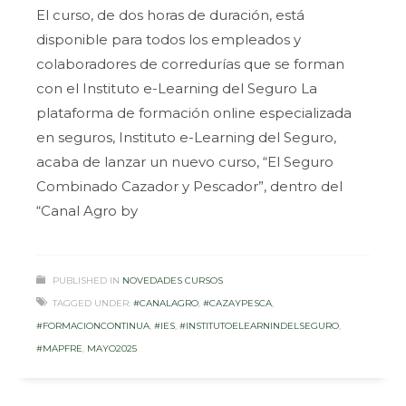
El curso, de dos horas de duración, está
disponible para todos los empleados y
colaboradores de corredurías que se forman
con el Instituto e-Learning del Seguro La
plataforma de formación online especializada
en seguros, Instituto e-Learning del Seguro,
acaba de lanzar un nuevo curso, “El Seguro
Combinado Cazador y Pescador”, dentro del
“Canal Agro by
PUBLISHED IN
NOVEDADES CURSOS
TAGGED UNDER:
#CANALAGRO
,
#CAZAYPESCA
,
#FORMACIONCONTINUA
,
#IES
,
#INSTITUTOELEARNINDELSEGURO
,
#MAPFRE
,
MAYO2025