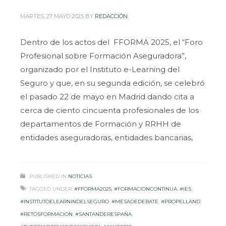
MARTES, 27 MAYO 2025
BY
REDACCIÓN
Dentro de los actos del FFORMA 2025, el “Foro
Profesional sobre Formación Aseguradora”,
organizado por el Instituto e-Learning del
Seguro y que, en su segunda edición, se celebró
el pasado 22 de mayo en Madrid dando cita a
cerca de ciento cincuenta profesionales de los
departamentos de Formación y RRHH de
entidades aseguradoras, entidades bancarias,
PUBLISHED IN
NOTICIAS
TAGGED UNDER:
#FFORMA2025
,
#FORMACIONCONTINUA
,
#IES
,
#INSTITUTOELEARNINDELSEGURO
,
#MESADEDEBATE
,
#PROPELLAND
,
#RETOSFORMACION
,
#SANTANDERESPAÑA
,