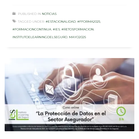
PUBLISHED IN
NOTICIAS
TAGGED UNDER:
#ESTACIONALIDAD
,
#FFORMA2025
,
#FORMACIONCONTINUA
,
#IES
,
#RETOSFORMACION
,
INSTITUTOELEARNINGDELSEGURO
,
MAYO2025