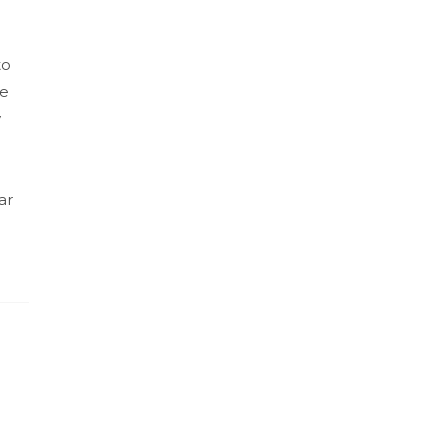
to
se
y
ar