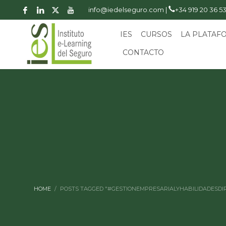
info@iedelseguro.com |
+34 919 20 36 5
IES
CURSOS
LA PLATAF
CONTACTO
HOME
POSTS TAGGED "#GESTIONEMPRESARIALYHABILIDADESDI