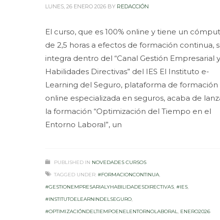
LUNES, 26 ENERO 2026
BY
REDACCIÓN
El curso, que es 100% online y tiene un cómpu
de 2,5 horas a efectos de formación continua, 
integra dentro del “Canal Gestión Empresarial 
Habilidades Directivas” del IES El Instituto e-
Learning del Seguro, plataforma de formación
online especializada en seguros, acaba de lanz
la formación “Optimización del Tiempo en el
Entorno Laboral”, un
PUBLISHED IN
NOVEDADES CURSOS
TAGGED UNDER:
#FORMACIONCONTINUA
,
#GESTIONEMPRESARIALYHABILIDADESDIRECTIVAS
,
#IES
,
#INSTITUTOELEARNINDELSEGURO
,
#OPTIMIZACIÓNDELTIEMPOENELENTORNOLABORAL
,
ENERO2026