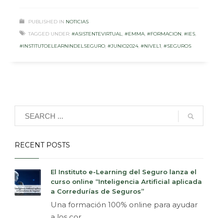
PUBLISHED IN
NOTICIAS
TAGGED UNDER:
#ASISTENTEVIRTUAL
,
#EMMA
,
#FORMACION
,
#IES
,
#INSTITUTOELEARNINDELSEGURO
,
#JUNIO2024
,
#NIVEL1
,
#SEGUROS
RECENT POSTS
El Instituto e-Learning del Seguro lanza el
curso online “Inteligencia Artificial aplicada
a Corredurías de Seguros”
Una formación 100% online para ayudar
a los cor...