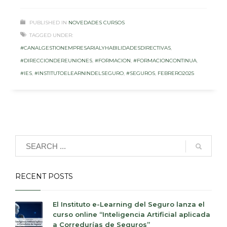
PUBLISHED IN
NOVEDADES CURSOS
TAGGED UNDER:
#CANALGESTIONEMPRESARIALYHABILIDADESDIRECTIVAS
,
#DIRECCIONDEREUNIONES
,
#FORMACION
,
#FORMACIONCONTINUA
,
#IES
,
#INSTITUTOELEARNINDELSEGURO
,
#SEGUROS
,
FEBRERO2025
RECENT POSTS
El Instituto e-Learning del Seguro lanza el
curso online “Inteligencia Artificial aplicada
a Corredurías de Seguros”