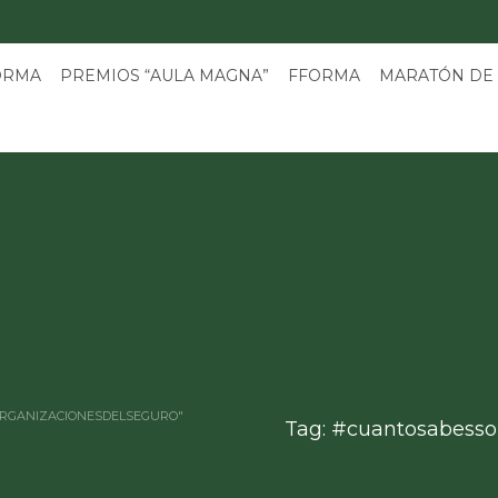
3
ORMA
PREMIOS “AULA MAGNA”
FFORMA
MARATÓN DE
ORGANIZACIONESDELSEGURO"
Tag: #cuantosabesso