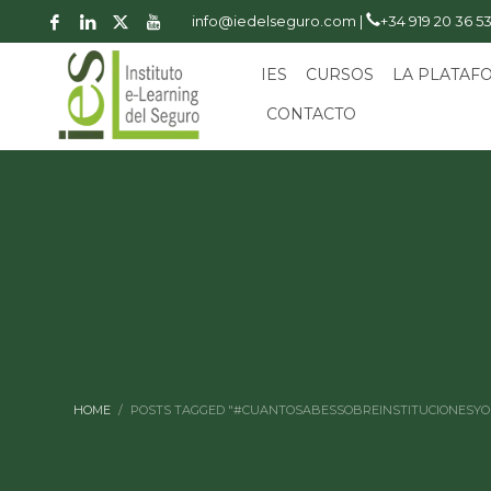
info@iedelseguro.com |
+34 919 20 36 5
IES
CURSOS
LA PLATAF
CONTACTO
HOME
POSTS TAGGED "#CUANTOSABESSOBREINSTITUCIONESY