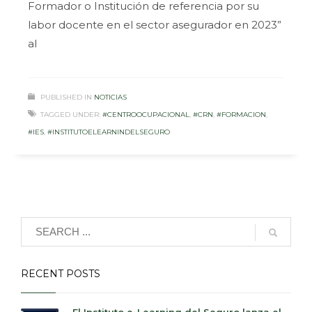
Formador o Institución de referencia por su
labor docente en el sector asegurador en 2023”
al
PUBLISHED IN
NOTICIAS
TAGGED UNDER:
#CENTROOCUPACIONAL
,
#CRN
,
#FORMACION
,
#IES
,
#INSTITUTOELEARNINDELSEGURO
RECENT POSTS
El Instituto e-Learning del Seguro lanza el