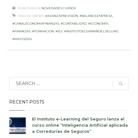
PUBLISHED IN
NOVEDADES CURSOS
TAGGED UNDER:
#AVANZAPREVISION
,
#BALANCEEMPRESA
,
#CANALECONOMIAFINANZAS
,
#CONTABILIDAD
,
#ECONOMÍA
,
#FINANZAS
,
#FORMACION
,
#IES
,
#INSTITUTOELEARNINDELSEGURO
,
#MAYO2024
RECENT POSTS
El Instituto e-Learning del Seguro lanza el
curso online “Inteligencia Artificial aplicada
a Corredurías de Seguros”