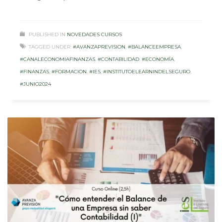
PUBLISHED IN
NOVEDADES CURSOS
TAGGED UNDER:
#AVANZAPREVISION
,
#BALANCEEMPRESA
,
#CANALECONOMIAFINANZAS
,
#CONTABILIDAD
,
#ECONOMÍA
,
#FINANZAS
,
#FORMACION
,
#IES
,
#INSTITUTOELEARNINDELSEGURO
,
#JUNIO2024