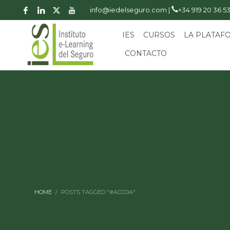
info@iedelseguro.com |
+34 919 20 36 5
IES
CURSOS
LA PLATAF
CONTACTO
HOME
POSTS TAGGED "#ACCOA"