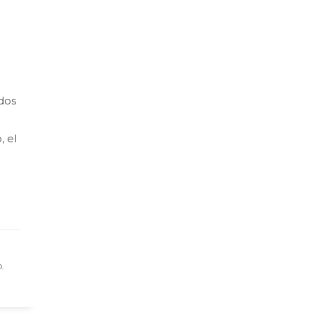
dos
, el
O
,