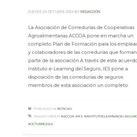
JUEVES, 24 OCTUBRE 2024
BY
REDACCIÓN
La Asociación de Corredurías de Cooperativas
Agroalimentarias ACCOA pone en marcha un
completo Plan de Formación para los emplea
y colaboradores de las corredurías que forman
parte de la asociación A través de este acuerdo
Instituto e-Learning del Seguro, IES pone a
disposición de las corredurías de seguros
miembros de esta asociación un completo
PUBLISHED IN
NOTICIAS
TAGGED UNDER:
#ACCOA
,
#IES
,
#INSTITUTOELEARNINDELSEGUR
#OCTUBRE2024