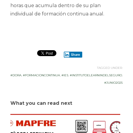
horas que acumula dentro de su plan
individual de formación continua anual.
Share
TAGGED UNDER:
#DORA
,
#FORMACIONCONTINUA
,
#IES
,
#INSTITUTOELEARNINDELSEGURO
,
#JUNIO2025
What you can read next