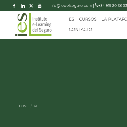
info@iedelseguro.com |
+34 919 20 36 5
IES
CURSOS
LA PLATAF
CONTACTO
HOME
ALL