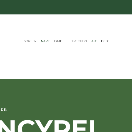
SORT BY:
NAME
DATE
DIRECTION:
ASC
DESC
DE: