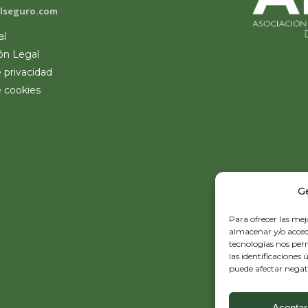
lseguro.com
al
ón Legal
e privacidad
e cookies
G
Para ofrecer las mej
almacenar y/o accede
tecnologías nos pe
las identificaciones 
puede afectar negati
Aceptar