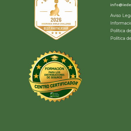
info@iede
Aviso Leg
Informaci
Política d
Política d